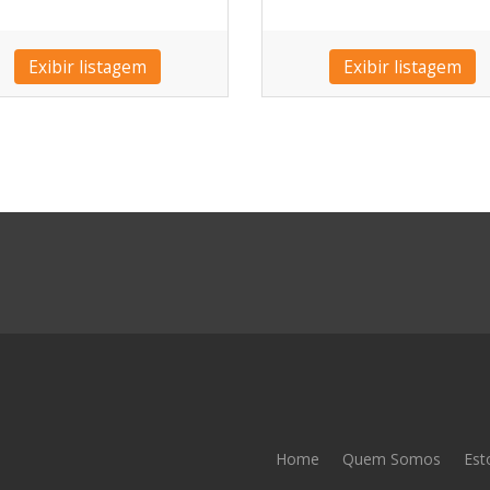
Exibir listagem
Exibir listagem
Home
Quem Somos
Est