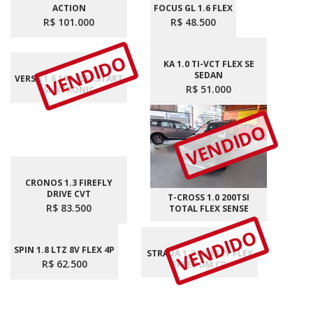
ACTION
FOCUS GL 1.6 FLEX
R$ 101.000
R$ 48.500
VENDIDO
KA 1.0 TI-VCT FLEX SE
SEDAN
VERSA 1.6 16V FLEXSTART
R$ 51.000
SL XTRONIC
VENDIDO
CRONOS 1.3 FIREFLY
DRIVE CVT
T-CROSS 1.0 200TSI
R$ 83.500
TOTAL FLEX SENSE
VENDIDO
SPIN 1.8 LTZ 8V FLEX 4P
STRADA 1.3 FIREFLY FLEX
R$ 62.500
FREEDOM CD